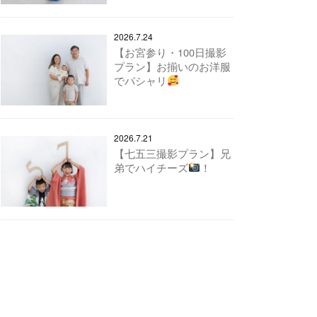
2026.7.24
【お宮参り・100日撮影
プラン】お揃いのお洋服
でパシャリ
2026.7.21
【七五三撮影プラン】兄
弟でハイチーズ
！