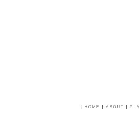
|
|
|
HOME
ABOUT
PL