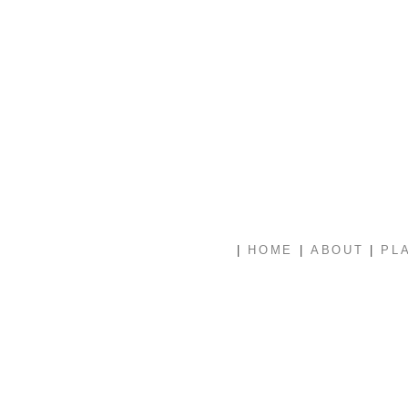
|
|
|
HOME
ABOUT
PL