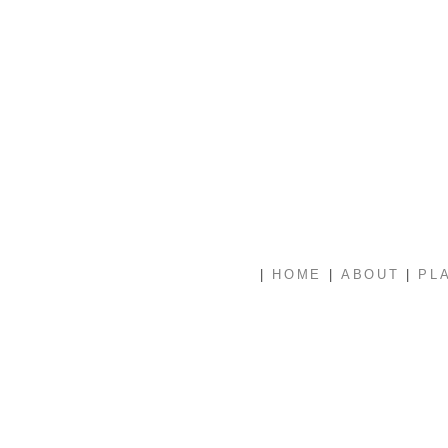
|
|
|
HOME
ABOUT
PL