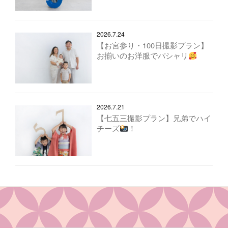
2026.7.24
【お宮参り・100日撮影プラン】
お揃いのお洋服でパシャリ
2026.7.21
【七五三撮影プラン】兄弟でハイ
チーズ
！